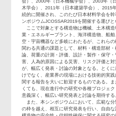
会）、2000年（日本機械学会）、2003年
木学会）、2011年（日本建築学会）、201
続的に開催され、このたび日本材料学会を幹事
ンポジウムJCOSSAR2019を開催する運び
ここで対象とする構造物は機械、土木構造
業・エネルギープラント、海洋構造物、船舶
空・宇宙機器など多岐にわたるが、これらの
関わる共通の課題として、材料・構造部材・
論、荷重の計測・評価、設計・製作・保守・
害、人為的原因による災害、リスク評価と対
が、幅広く発表・討論の対象となる。とくに
けでなく、産業界の現場における技術的実践
関する報告を大いに歓迎するものである。ま
くても、現在進行中の研究や各種プロジェク
意義深く、幅広い研究発表と討論を期待する
また、本シンポジウムにおいて、広範な分
の枠を越え、相互に研究発表を行い、自由な
構造物の安全性・信頼性確保に関する研究の